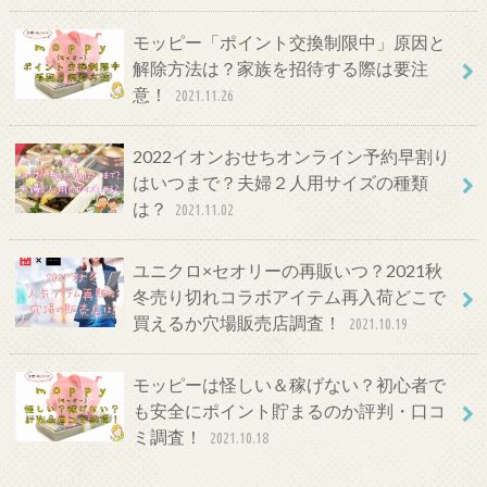
モッピー「ポイント交換制限中」原因と
解除方法は？家族を招待する際は要注
意！
2021.11.26
2022イオンおせちオンライン予約早割り
はいつまで？夫婦２人用サイズの種類
は？
2021.11.02
ユニクロ×セオリーの再販いつ？2021秋
冬売り切れコラボアイテム再入荷どこで
買えるか穴場販売店調査！
2021.10.19
モッピーは怪しい＆稼げない？初心者で
も安全にポイント貯まるのか評判・口コ
ミ調査！
2021.10.18