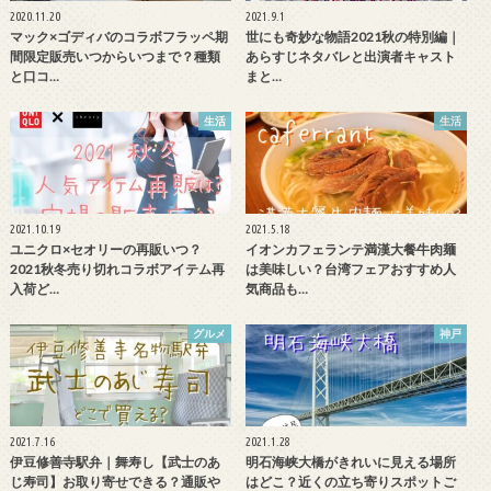
2020.11.20
2021.9.1
マック×ゴディバのコラボフラッペ期
世にも奇妙な物語2021秋の特別編｜
間限定販売いつからいつまで？種類
あらすじネタバレと出演者キャスト
と口コ…
まと…
生活
生活
2021.10.19
2021.5.18
ユニクロ×セオリーの再販いつ？
イオンカフェランテ満漢大餐牛肉麺
2021秋冬売り切れコラボアイテム再
は美味しい？台湾フェアおすすめ人
入荷ど…
気商品も…
グルメ
神戸
2021.7.16
2021.1.28
伊豆修善寺駅弁｜舞寿し【武士のあ
明石海峡大橋がきれいに見える場所
じ寿司】お取り寄せできる？通販や
はどこ？近くの立ち寄りスポットご