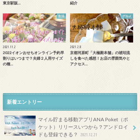
東京駅販…
紹介
生活
グルメ
2021.11.2
2021.2.8
2022イオンおせちオンライン予約早
京都河原町「大極殿本舗」の琥珀流
割りはいつまで？夫婦２人用サイズ
しを食べた感想！お店の雰囲気やと
の種…
アクセス…
新着エントリー
マイル貯まる移動アプリANA Poket（ポ
ケット）リリースいつから？アンドロイ
ドも登録できる？
2021.12.21