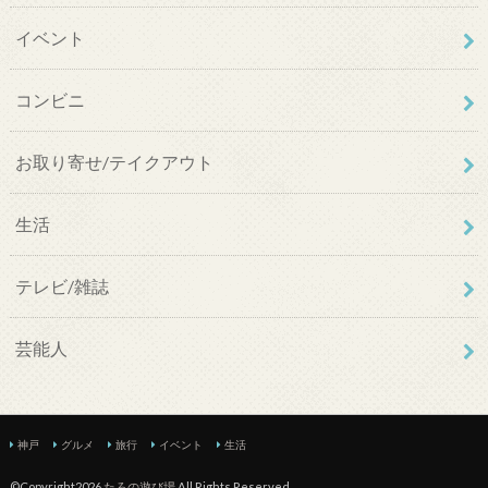
イベント
コンビニ
お取り寄せ/テイクアウト
生活
テレビ/雑誌
芸能人
神戸
グルメ
旅行
イベント
生活
©Copyright2026
たろの遊び場
.All Rights Reserved.