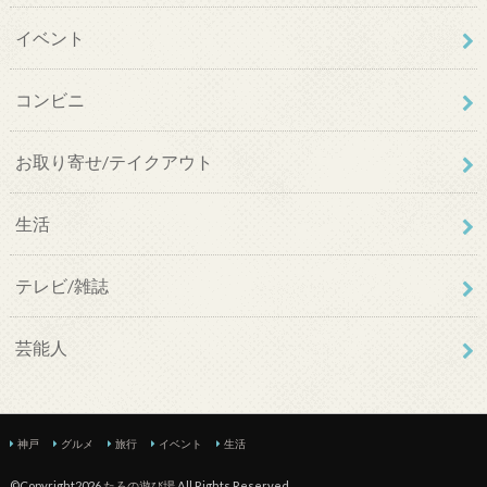
イベント
コンビニ
お取り寄せ/テイクアウト
生活
テレビ/雑誌
芸能人
神戸
グルメ
旅行
イベント
生活
©Copyright2026
たろの遊び場
.All Rights Reserved.