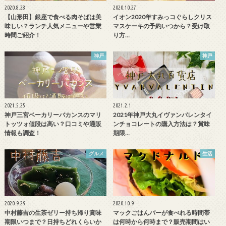
2020.8.28
2020.10.27
【山形田】銀座で食べる肉そばは美
イオン2020年すみっコぐらしクリス
味しい？ランチ人気メニューや営業
マスケーキの予約いつから？受け取
時間ご紹介！
り方…
神戸
神戸
2021.5.25
2021.2.1
神戸三宮ベーカリーバカンスのマリ
2021年神戸大丸イヴァンバレンタイ
トッツォ値段は高い？口コミや通販
ンチョコレートの購入方法は？賞味
情報も調査！
期限…
グルメ
生活
2020.9.29
2020.10.9
中村藤吉の生茶ゼリー持ち帰り賞味
マックごはんバーが食べれる時間帯
期限いつまで？日持ちどれくらいか
は何時から何時まで？販売期間はい