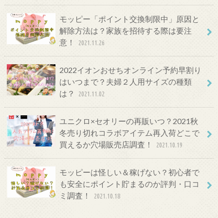
モッピー「ポイント交換制限中」原因と
解除方法は？家族を招待する際は要注
意！
2021.11.26
2022イオンおせちオンライン予約早割り
はいつまで？夫婦２人用サイズの種類
は？
2021.11.02
ユニクロ×セオリーの再販いつ？2021秋
冬売り切れコラボアイテム再入荷どこで
買えるか穴場販売店調査！
2021.10.19
モッピーは怪しい＆稼げない？初心者で
も安全にポイント貯まるのか評判・口コ
ミ調査！
2021.10.18