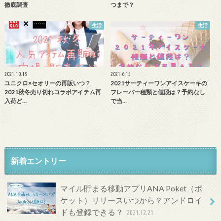
徹底調査
つまで？
生活
生活
2021.10.19
2021.6.15
ユニクロ×セオリーの再販いつ？
2021サーティーワンアイスケーキの
2021秋冬売り切れコラボアイテム再
フレーバー種類と値段は？予約なし
入荷ど…
で当…
新着エントリー
マイル貯まる移動アプリANA Poket（ポ
ケット）リリースいつから？アンドロイ
ドも登録できる？
2021.12.21