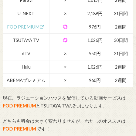
Paravi
×
1,017円
2週間
U-NEXT
×
2,189円
31日間
FOD PREMIUM
◎
976円
2週間
TSUTAYA TV
◎
1,026円
30日間
dTV
×
550円
31日間
Hulu
×
1,026円
2週間
ABEMAプレミアム
×
960円
2週間
現在、ラジエーションハウスを配信している動画サービスは
FOD PREMIUM
とTSUTAYA TVの2つになります。
どちらも料金は大きく変わりませんが、わたしのオススメは
FOD PREMIUM
です！