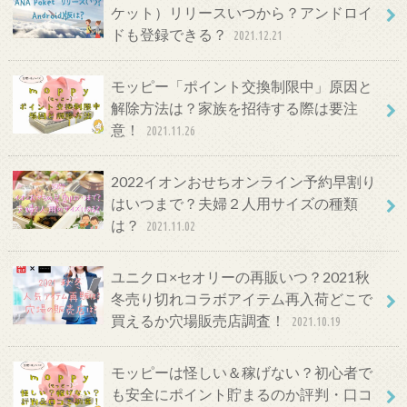
ケット）リリースいつから？アンドロイ
ドも登録できる？
2021.12.21
モッピー「ポイント交換制限中」原因と
解除方法は？家族を招待する際は要注
意！
2021.11.26
2022イオンおせちオンライン予約早割り
はいつまで？夫婦２人用サイズの種類
は？
2021.11.02
ユニクロ×セオリーの再販いつ？2021秋
冬売り切れコラボアイテム再入荷どこで
買えるか穴場販売店調査！
2021.10.19
モッピーは怪しい＆稼げない？初心者で
も安全にポイント貯まるのか評判・口コ