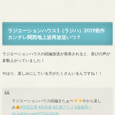
ラジエーションハウス1（ラジハ）2019前作
カンテレ関西地上波再放送いつ？
ラジエーションハウスの続編放送が発表されると、喜びの声が
多数上がっていました！
やはり、楽しみにしている方がたくさんいるんですね！！
ラジエーションハウス続編きたぁ〜
今から楽し
み
#窪田正孝
#本田翼
#広瀬アリス
#遠藤憲一
pic.twitter.com/ttTCkOdcUk