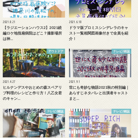
2021.8.21
2021.6.18
【ラジエーションハウス2】2021続
ドラマ版プロミスシンデレラのキャ
編ロケ地指扇病院はどこ？撮影場所
スト一覧相関図画像付きで全員を紹
は神…
介！
アウトドア
テレビ/雑誌
2021.4.27
2021.9.1
ヒルナンデスやおとめの森スペアリ
世にも奇妙な物語2021秋の特別編｜
ブ料理のレシピと作り方！八乙女君
あらすじネタバレと出演者キャスト
のキャン…
まと…
テレビ/雑誌
テレビ/雑誌