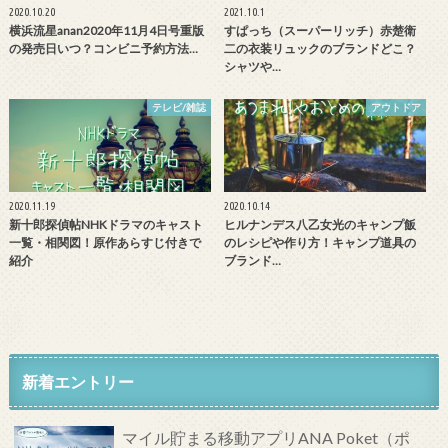
2020.10.20
2021.10.1
横浜流星anan2020年11月4日号重版
すぱっち（スーパーリッチ）赤楚衛
の発売日いつ？コンビニ予約方法…
二の衣装リュックのブランドどこ？
シャツや…
テレビ/雑誌
アウトドア
2020.11.19
2020.10.14
新十郎探偵帖NHKドラマのキャスト
ヒルナンデス八乙女光のキャンプ飯
一覧・相関図！原作あらすじ付きで
のレシピや作り方！キャンプ道具の
紹介
ブランド…
新着エントリー
マイル貯まる移動アプリANA Poket（ポ