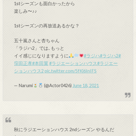
1stシーズンも面白かったから
楽しみ〜♪♪
1stシーズンの再放送あるかな？
五十嵐さんと杏ちゃん
「ラジハ2」では､もっと
イイ感じになりますように
#ラジハ
#ラジハ2
#
窪田正孝
#本田翼
#ラジエーションハウス
#ラジエー
ションハウス2
pic.twitter.com/5fKl6InIFS
— Narumi
(@Actor0426)
June 18, 2021
秋にラジエーションハウス 2ndシーズン やるんだ