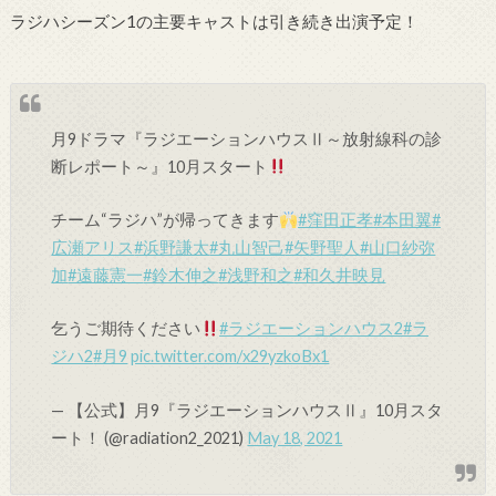
ラジハシーズン1の主要キャストは引き続き出演予定！
月9ドラマ『ラジエーションハウスⅡ～放射線科の診
断レポート～』10月スタート
チーム“ラジハ”が帰ってきます
#窪田正孝
#本田翼
#
広瀬アリス
#浜野謙太
#丸山智己
#矢野聖人
#山口紗弥
加
#遠藤憲一
#鈴木伸之
#浅野和之
#和久井映見
乞うご期待ください
#ラジエーションハウス2
#ラ
ジハ2
#月9
pic.twitter.com/x29yzkoBx1
— 【公式】月9『ラジエーションハウスⅡ』10月スタ
ート！ (@radiation2_2021)
May 18, 2021