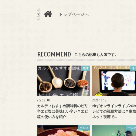
トップページへ
RECOMMEND
こちらの記事も人気です。
生活
イ
2020.8.30
2020.10.15
カルディおすすめ調味料のピリ
ゆずオンラインライブ202
辛エビ塩は美味しい辛い？エビ
レビでの視聴方法は？生放
塩の使い方を紹介
ネット視聴で…
グルメ
テレビ