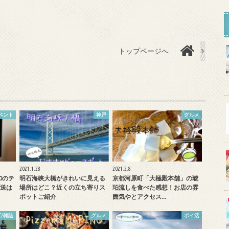
トップページへ
ベント
神戸
グルメ
2021.1.28
2021.2.8
0のテ
明石海峡大橋がきれいに見える
京都河原町「大極殿本舗」の琥
送は
場所はどこ？近くの立ち寄りス
珀流しを食べた感想！お店の雰
ポットご紹介
囲気やとアクセス…
/雑誌
グルメ
ポイ活