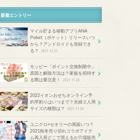
新着エントリー
マイル貯まる移動アプリANA
Poket（ポケット）リリースいつ
から？アンドロイドも登録でき
る？
2021.12.21
モッピー「ポイント交換制限中」
原因と解除方法は？家族を招待す
る際は要注意！
2021.11.26
2022イオンおせちオンライン予
約早割りはいつまで？夫婦２人用
サイズの種類は？
2021.11.02
ユニクロ×セオリーの再販いつ？
2021秋冬売り切れコラボアイテ
ム再入荷どこで買えるか穴場販売