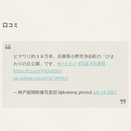
口コミ
ヒマワリ約３８万本。兵庫県小野市浄谷町の「ひま
わりの丘公園」です。
#ひまわり
#写真
#兵庫県
https://t.co/vf7HDsX1bO
pic.twitter.com/w7qCJ9fMcY
— 神戸新聞映像写真部 (@kobenp_photo)
July 14, 2017