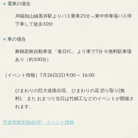
電車の場合
JR福知山線黒井駅よりバス乗車25分→東中停車場バス停
下車して徒歩10分
車の場合
舞鶴若狭自動車道 「春日IC」 より車で7分 ※無料駐車場
あり（約100台）
［イベント情報］7月26日(日) 9:00 ～ 16:00
ひまわりの巨大迷路出現、 ひまわりの花 切り取り(無
料)、 また おまつり当日は竹細工などのイベントが開催さ
れます。
丹波市観光協会HP イベント情報