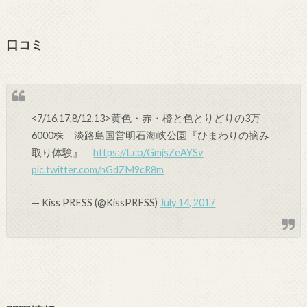
口コミ
<7/16,17,8/12,13>黄色・赤・橙と色とりどりの3万
6000株 淡路島国営明石海峡公園『ひまわりの摘み
取り体験』
https://t.co/GmjsZeAYSv
pic.twitter.com/nGdZM9cR8m
— Kiss PRESS (@KissPRESS)
July 14, 2017