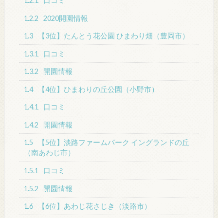
1.2.1
口コミ
1.2.2
2020開園情報
1.3
【3位】たんとう花公園 ひまわり畑（豊岡市）
1.3.1
口コミ
1.3.2
開園情報
1.4
【4位】ひまわりの丘公園（小野市）
1.4.1
口コミ
1.4.2
開園情報
1.5
【5位】淡路ファームパーク イングランドの丘
（南あわじ市）
1.5.1
口コミ
1.5.2
開園情報
1.6
【6位】あわじ花さじき（淡路市）