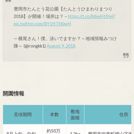
豊岡市たんとう花公園【たんとうひまわりまつり
2018】が開催！場所は？ –
https://t.co/lhbwH19IeP
pic.twitter.com/BY1ftTN0wH
— 横尾さん！僕、泳いでますか？～地域情報みつけ
隊～ (@rongkk1)
August 9, 2018
開園情報
敷地
見頃期間
本数
住所
面積
約50万
8月上旬～中旬
1.2ha
豊岡市但東町畑山字坂