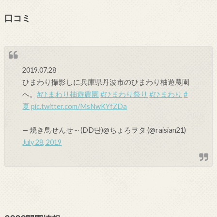
口コミ
2019.07.28
ひまわり撮影しに兵庫県丹波市のひまわり柚遊農園
へ。
#ひまわり柚遊農園
#ひまわり祭り
#ひまわり
#
夏
pic.twitter.com/MsNwKYfZDa
— 焼き鳥せんせ～(DD단)@ちょろヲタ (@raisian21)
July 28, 2019