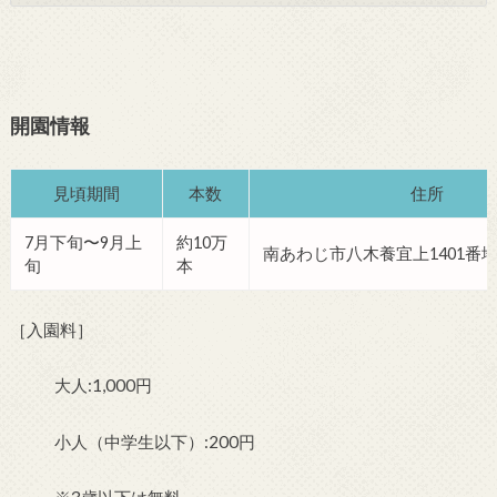
開園情報
見頃期間
本数
住所
7月下旬〜9月上
約10万
南あわじ市八木養宜上1401番
旬
本
［入園料］
大人:1,000円
小人（中学生以下）:200円