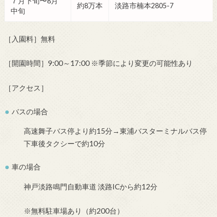
７月下旬〜8月
約8万本
淡路市楠本2805-7
中旬
［入園料］無料
［開園時間］9:00～17:00 ※季節により変更の可能性あり
［アクセス］
バスの場合
高速舞子バス停より約15分→東浦バスターミナルバス停
下車後タクシーで約10分
車の場合
神戸淡路鳴門自動車道 淡路ICから約12分
※無料駐車場あり（約200台）