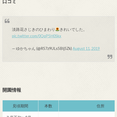
口コミ
淡路花さじきのひまわり
きれいでした。
pic.twitter.com/0QqP5H0Skx
— ゆかちゃん (@R57z9ULs5BIj5Zk)
August 11, 2019
開園情報
見頃期間
本数
住所