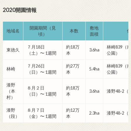
2020
開園情報
開園期間（見
敷地
地域名
本数
頃）
面積
７月
18
日
約
18
万
林崎
839
（
東徳久
3.6ha
（土）〜 1週間
本
公園）
７月
26
日
約
27
万
林崎
839（
林崎
5.4ha
（日）〜 1週間
本
公園）
漆野
８月２日
約
18
万
（本
3.6ha
漆野
48-2
（
（日）〜 1週間
本
村）
漆野
８月７日
約
12
万
2.3ha
漆野
48-2
（
（段）
（金）〜 1週間
本