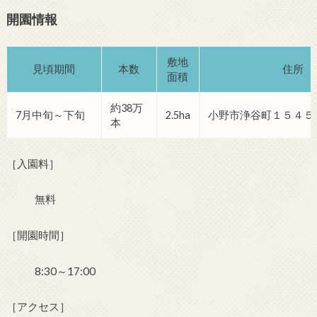
開園情報
敷地
見頃期間
本数
住所
面積
約38万
7月中旬～下旬
2.5ha
小野市浄谷町１５４５
本
［入園料］
無料
［開園時間］
8:30～17:00
［アクセス］