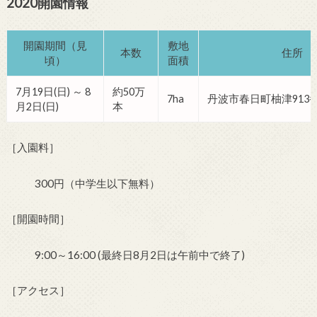
2020
開園情報
開園期間（見
敷地
本数
住所
頃）
面積
7月19日(日) ～ 8
約50万
7ha
丹波市春日町柚津913
月2日(日)
本
［入園料］
300円（中学生以下無料）
［開園時間］
9:00～16:00 (最終日8月2日は午前中で終了)
［アクセス］