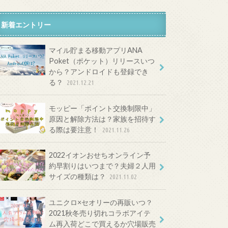
新着エントリー
マイル貯まる移動アプリANA
Poket（ポケット）リリースいつ
から？アンドロイドも登録でき
る？
2021.12.21
モッピー「ポイント交換制限中」
原因と解除方法は？家族を招待す
る際は要注意！
2021.11.26
2022イオンおせちオンライン予
約早割りはいつまで？夫婦２人用
サイズの種類は？
2021.11.02
ユニクロ×セオリーの再販いつ？
2021秋冬売り切れコラボアイテ
ム再入荷どこで買えるか穴場販売