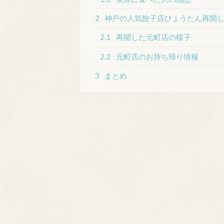
2
神戸の人気餃子店ひょうたん再開し
2.1
再開した元町店の様子
2.2
元町店のお持ち帰り情報
3
まとめ