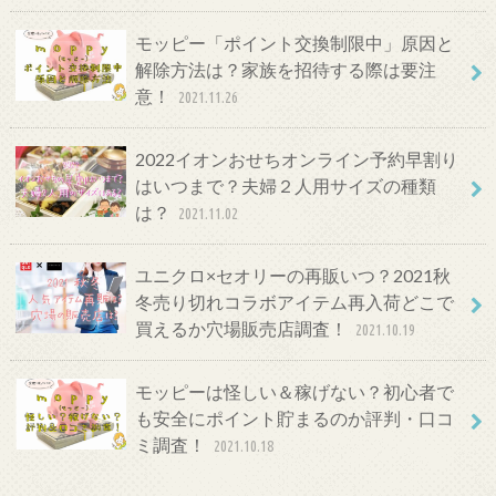
モッピー「ポイント交換制限中」原因と
解除方法は？家族を招待する際は要注
意！
2021.11.26
2022イオンおせちオンライン予約早割り
はいつまで？夫婦２人用サイズの種類
は？
2021.11.02
ユニクロ×セオリーの再販いつ？2021秋
冬売り切れコラボアイテム再入荷どこで
買えるか穴場販売店調査！
2021.10.19
モッピーは怪しい＆稼げない？初心者で
も安全にポイント貯まるのか評判・口コ
ミ調査！
2021.10.18