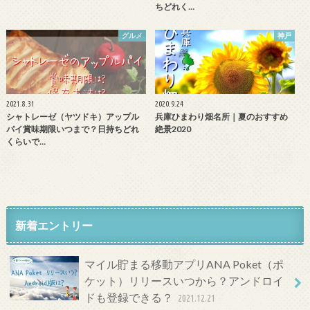
ちどれく…
グルメ
神戸
2021.8.31
2020.9.24
シャトレーゼ（ヤツドキ）アップル
兵庫ひまわり畑名所｜夏のおすすめ
パイ賞味期限いつまで？日持ちどれ
絶景2020
くらいで…
新着エントリー
マイル貯まる移動アプリANA Poket（ポ
ケット）リリースいつから？アンドロイ
ドも登録できる？
2021.12.21