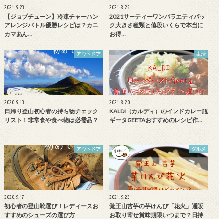
2021.9.23
2021.8.25
【ジョブチューン】冷凍チャーハン
2021サーティーワンバラエティパッ
アレンジバトル優勝レシピは？カニ
ク大きさ種類と値段いくらで本当に
カマあん…
お得…
アウトドア
生活
2020.9.13
2021.8.20
日帰り登山初心者の持ち物チェック
KALDI（カルディ）のインドカレー瓶
リスト！非常食や食べ物は必需品？
ギータGEETAおすすめのレシピ作…
アウトドア
グルメ
2020.9.17
2021.9.23
初心者の登山靴選び！レディースお
覚王山吉芋の芋けんぴ「花火」通販
すすめのシューズの選び方
お取り寄せ賞味期限いつまで？日持