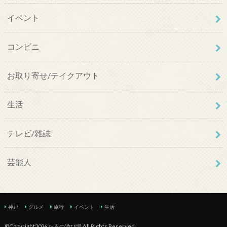
イベント
コンビニ
お取り寄せ/テイクアウト
生活
テレビ/雑誌
芸能人
神戸
グルメ
旅行
イベント
生活
©Copyright2026
たろの遊び場
.All Rights Reserved.