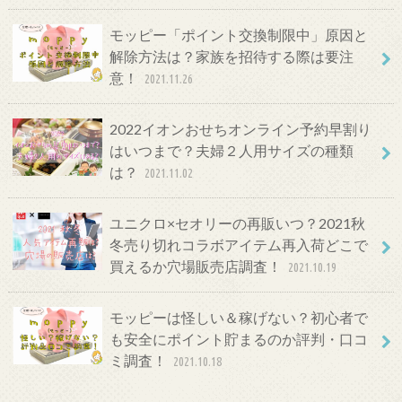
モッピー「ポイント交換制限中」原因と
解除方法は？家族を招待する際は要注
意！
2021.11.26
2022イオンおせちオンライン予約早割り
はいつまで？夫婦２人用サイズの種類
は？
2021.11.02
ユニクロ×セオリーの再販いつ？2021秋
冬売り切れコラボアイテム再入荷どこで
買えるか穴場販売店調査！
2021.10.19
モッピーは怪しい＆稼げない？初心者で
も安全にポイント貯まるのか評判・口コ
ミ調査！
2021.10.18