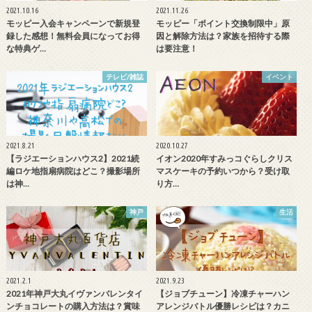
2021.10.16
2021.11.26
モッピー入会キャンペーンで新規登
モッピー「ポイント交換制限中」原
録した感想！無料会員になってお得
因と解除方法は？家族を招待する際
な特典ゲ…
は要注意！
テレビ/雑誌
イベント
2021.8.21
2020.10.27
【ラジエーションハウス2】2021続
イオン2020年すみっコぐらしクリス
編ロケ地指扇病院はどこ？撮影場所
マスケーキの予約いつから？受け取
は神…
り方…
神戸
生活
2021.2.1
2021.9.23
2021年神戸大丸イヴァンバレンタイ
【ジョブチューン】冷凍チャーハン
ンチョコレートの購入方法は？賞味
アレンジバトル優勝レシピは？カニ