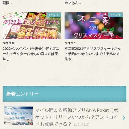
期限…
カマあん…
イベント
イベント
2021.9.30
2021.9.23
2022ベルメゾン（千趣会）ディズニ
不二家2021年クリスマスケーキネッ
ーキャラクターおせちの口コミは美
ト予約いつからいつまで？支払い方
味し…
法や…
新着エントリー
マイル貯まる移動アプリANA Poket（ポ
ケット）リリースいつから？アンドロイ
ドも登録できる？
2021.12.21