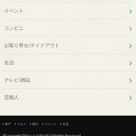
イベント
コンビニ
お取り寄せ/テイクアウト
生活
テレビ/雑誌
芸能人
神戸
グルメ
旅行
イベント
生活
©Copyright2026
たろの遊び場
.All Rights Reserved.