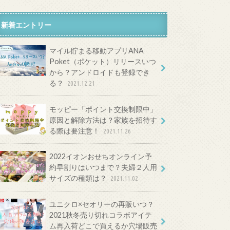
新着エントリー
マイル貯まる移動アプリANA
Poket（ポケット）リリースいつ
から？アンドロイドも登録でき
る？
2021.12.21
モッピー「ポイント交換制限中」
原因と解除方法は？家族を招待す
る際は要注意！
2021.11.26
2022イオンおせちオンライン予
約早割りはいつまで？夫婦２人用
サイズの種類は？
2021.11.02
ユニクロ×セオリーの再販いつ？
2021秋冬売り切れコラボアイテ
ム再入荷どこで買えるか穴場販売