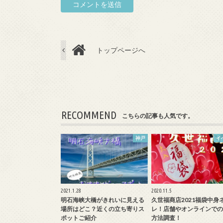
トップページへ
RECOMMEND
こちらの記事も人気です。
神戸
イ
2021.1.28
2020.11.5
明石海峡大橋がきれいに見える
久世福商店2021福袋中身
場所はどこ？近くの立ち寄りス
レ！店舗やオンラインでの
ポットご紹介
方法調査！