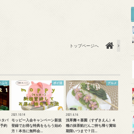
トップページへ
ベント
ポイ活
グルメ
2021.10.14
2021.6.16
ネタバ
モッピー入会キャンペーン新規
浅草壽々喜園（すずきえん）4
予約
登録でお得な特典をもらう始め
種の抹茶餡だんご持ち帰り賞味
方！本当に無料会…
期限いつまで？日…