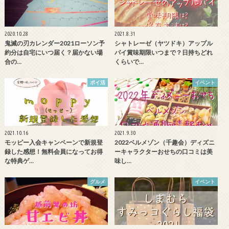
2020.10.28
2021.8.31
鬼滅の刃カレンダー2021ローソン予
シャトレーゼ（ヤツドキ）アップル
約分は自宅にいつ届く？届かない場
パイ賞味期限いつまで？日持ちどれ
合の…
くらいで…
ポイ活
イベント
2021.10.16
2021.9.30
モッピー入会キャンペーンで新規登
2022ベルメゾン（千趣会）ディズニ
録した感想！無料会員になってお得
ーキャラクターおせちの口コミは美
な特典ゲ…
味し…
グルメ
イベント