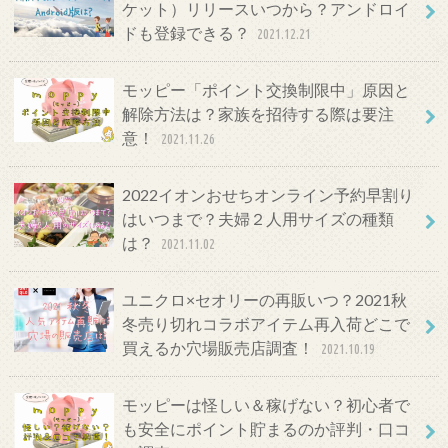
ケット）リリースいつから？アンドロイ
ドも登録できる？
2021.12.21
モッピー「ポイント交換制限中」原因と
解除方法は？家族を招待する際は要注
意！
2021.11.26
2022イオンおせちオンライン予約早割り
はいつまで？夫婦２人用サイズの種類
は？
2021.11.02
ユニクロ×セオリーの再販いつ？2021秋
冬売り切れコラボアイテム再入荷どこで
買えるか穴場販売店調査！
2021.10.19
モッピーは怪しい＆稼げない？初心者で
も安全にポイント貯まるのか評判・口コ