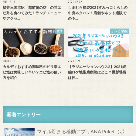
2021.2.18
2020.12.22
福井三国港駅「越前蟹の坊」の甘エ
しまむら福袋2021すみっコぐらしの
ビ丼を食べてみた！ランチメニュー
中身ネタバレ！店舗やネット通販で
やアクセ…
の予…
生活
テレビ/雑誌
2020.8.30
2021.8.21
カルディおすすめ調味料のピリ辛エ
【ラジエーションハウス2】2021続
ビ塩は美味しい辛い？エビ塩の使い
編ロケ地指扇病院はどこ？撮影場所
方を紹介
は神…
新着エントリー
マイル貯まる移動アプリANA Poket（ポ