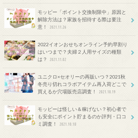
モッピー「ポイント交換制限中」原因と
解除方法は？家族を招待する際は要注
意！
2021.11.26
2022イオンおせちオンライン予約早割り
はいつまで？夫婦２人用サイズの種類
は？
2021.11.02
ユニクロ×セオリーの再販いつ？2021秋
冬売り切れコラボアイテム再入荷どこで
買えるか穴場販売店調査！
2021.10.19
モッピーは怪しい＆稼げない？初心者で
も安全にポイント貯まるのか評判・口コ
ミ調査！
2021.10.18