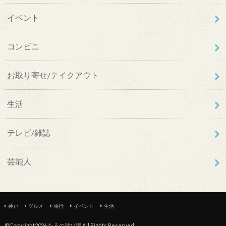
イベント
コンビニ
お取り寄せ/テイクアウト
生活
テレビ/雑誌
芸能人
神戸
グルメ
旅行
イベント
生活
©Copyright2026
たろの遊び場
.All Rights Reserved.