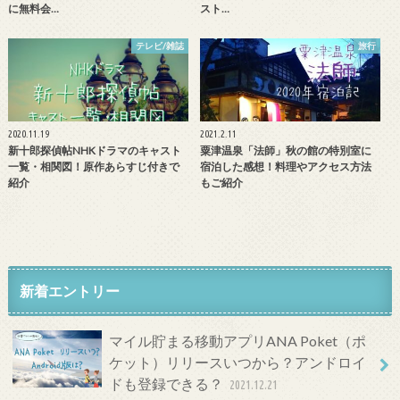
に無料会…
スト…
テレビ/雑誌
旅行
2020.11.19
2021.2.11
新十郎探偵帖NHKドラマのキャスト
粟津温泉「法師」秋の館の特別室に
一覧・相関図！原作あらすじ付きで
宿泊した感想！料理やアクセス方法
紹介
もご紹介
新着エントリー
マイル貯まる移動アプリANA Poket（ポ
ケット）リリースいつから？アンドロイ
ドも登録できる？
2021.12.21