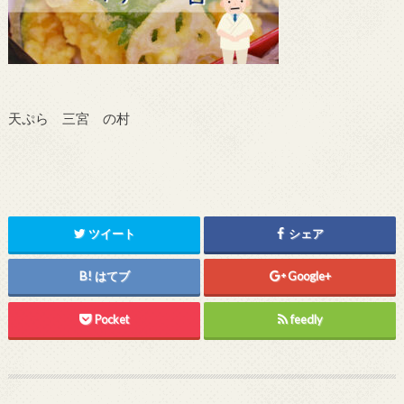
天ぷら 三宮 の村
ツイート
シェア
はてブ
Google+
Pocket
feedly