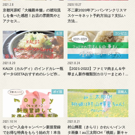
2021.2.8
2020.10.27
京都河原町「大極殿本舗」の琥珀流
不二家2020年アンパンマンクリスマ
しを食べた感想！お店の雰囲気やと
スケーキネット予約方法は？支払い
アクセス…
方法…
生活
コンビニ
2021.8.20
2021.8.24
KALDI（カルディ）のインドカレー瓶
【2021-2022】ファミマ肉まん＆中
ギータGEETAおすすめのレシピ作…
華まん新作種類別カロリーまとめ！…
ポイ活
芸能人
2021.10.14
2021.8.21
モッピー入会キャンペーン新規登録
村山輝星（きらり）かわいいインス
でお得な特典をもらう始め方！本当
タ画像！au三太郎CM「桃姫」新キャ