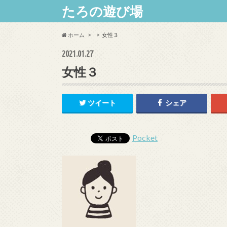
たろの遊び場
ホーム
女性３
2021.01.27
女性３
ツイート
シェア
Pocket