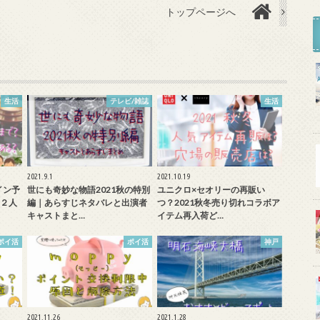
トップページへ
生活
テレビ/雑誌
生活
2021.9.1
2021.10.19
イン予
世にも奇妙な物語2021秋の特別
ユニクロ×セオリーの再販い
２人
編｜あらすじネタバレと出演者
つ？2021秋冬売り切れコラボア
キャストまと…
イテム再入荷ど…
ポイ活
ポイ活
神戸
2021.11.26
2021.1.28