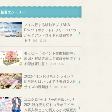
新着エントリー
マイル貯まる移動アプリANA
Poket（ポケット）リリースいつ
から？アンドロイドも登録でき
る？
2021.12.21
モッピー「ポイント交換制限中」
原因と解除方法は？家族を招待す
る際は要注意！
2021.11.26
2022イオンおせちオンライン予
約早割りはいつまで？夫婦２人用
サイズの種類は？
2021.11.02
ユニクロ×セオリーの再販いつ？
2021秋冬売り切れコラボアイテ
ム再入荷どこで買えるか穴場販売