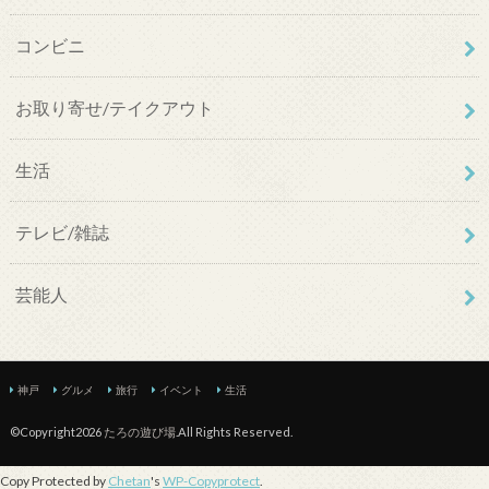
コンビニ
お取り寄せ/テイクアウト
生活
テレビ/雑誌
芸能人
神戸
グルメ
旅行
イベント
生活
©Copyright2026
たろの遊び場
.All Rights Reserved.
Copy Protected by
Chetan
's
WP-Copyprotect
.