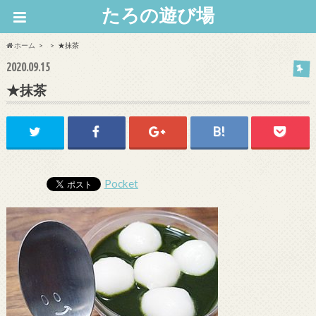
たろの遊び場
ホーム
★抹茶
2020.09.15
★抹茶
Pocket